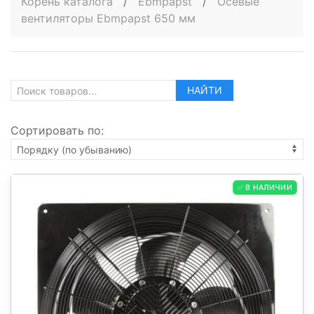
Корень каталога
/
Ebmpapst
/
Осевые
вентиляторы Ebmpapst 650 мм
НАЙТИ
Сортировать по:
✅ В НАЛИЧИИ