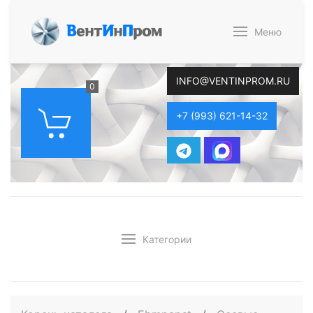
В
ент
И
н
П
ром
Меню
INFO@VENTINPROM.RU
0
+7 (993) 621-14-32
Категории