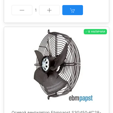
1
✅ В НАЛИЧИИ
Осевой вентилятор Ebmpapst S3G450-KC28-