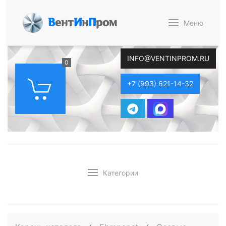
В
ент
И
н
П
ром
Меню
INFO@VENTINPROM.RU
0
+7 (993) 621-14-32
Категории