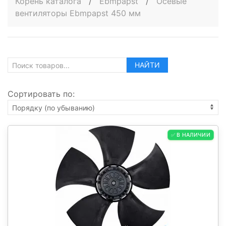
Корень каталога
/
Ebmpapst
/
Осевые
вентиляторы Ebmpapst 450 мм
НАЙТИ
Сортировать по:
✅ В НАЛИЧИИ