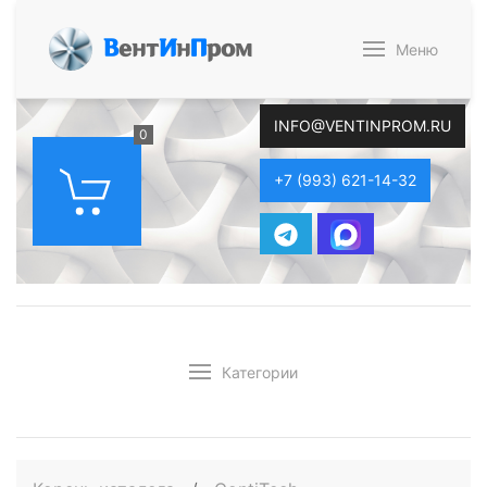
В
ент
И
н
П
ром
Меню
INFO@VENTINPROM.RU
0
+7 (993) 621-14-32
Категории