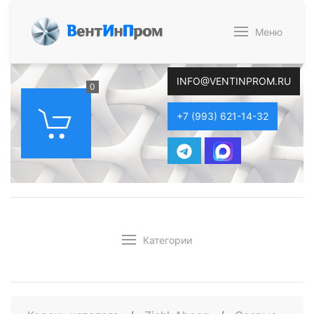
В
ент
И
н
П
ром
Меню
INFO@VENTINPROM.RU
0
+7 (993) 621-14-32
Категории