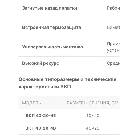
Загнутые назад лопатки
Рабочее коле
Встроенная термозащита
Биметалличес
Прямоугольны
Универсальность монтажа
установки в 
Высокий ресурс
Средний ресу
Основные типоразмеры и технические
характеристики ВКП
МОДЕЛЬ
РАЗМЕРЫ СЕЧЕНИЯ, СМ
НАПР
ВКП 40-20-4E
40×20
ВКП 40-20-4D
40×20