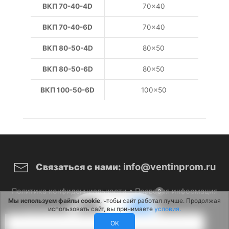
ВКП 70-40-4D
70×40
ВКП 70-40-6D
70×40
ВКП 80-50-4D
80×50
ВКП 80-50-6D
80×50
ВКП 100-50-6D
100×50
info@ventinprom.ru
Связаться с нами:
Политика конфиденциальности
•
Правовая информация
0
Мы используем файлы cookie
, чтобы сайт работал лучше. Продолжая
использовать сайт, вы принимаете
условия.
© 2026 ВентИнПром. Все права защищены.
OK