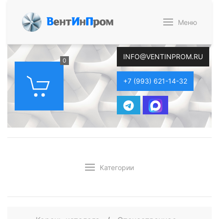
В
ент
И
н
П
ром
Меню
INFO@VENTINPROM.RU
0
+7 (993) 621-14-32
Категории