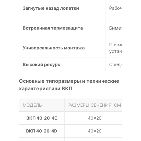
Загнутые назад лопатки
Рабочее коле
Встроенная термозащита
Биметалличес
Прямоугольны
Универсальность монтажа
установки в 
Высокий ресурс
Средний ресу
Основные типоразмеры и технические
характеристики ВКП
МОДЕЛЬ
РАЗМЕРЫ СЕЧЕНИЯ, СМ
НАПР
ВКП 40-20-4E
40×20
ВКП 40-20-4D
40×20