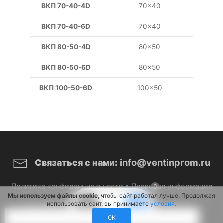
ВКП 70-40-4D
70×40
ВКП 70-40-6D
70×40
ВКП 80-50-4D
80×50
ВКП 80-50-6D
80×50
ВКП 100-50-6D
100×50
info@ventinprom.ru
Связаться с нами:
Политика конфиденциальности
•
Правовая информация
0
Мы используем файлы cookie
, чтобы сайт работал лучше. Продолжая
использовать сайт, вы принимаете
условия.
© 2026 ВентИнПром. Все права защищены.
OK