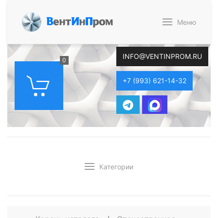
В
ент
И
н
П
ром
Меню
INFO@VENTINPROM.RU
0
+7 (993) 621-14-32
Категории