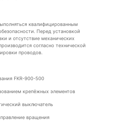
выполняться квалифицированным
обезопасности. Перед установкой
вки и отсутствие механических
производится согласно технической
ировки проводов.
ования FKR-900-500
ьзованием крепёжных элементов
тический выключатель
аправление вращения