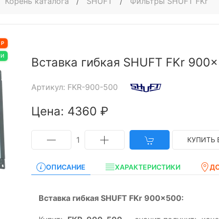
Корень каталога
/
SHUFT
/
Фильтры SHUFT FKr
АР
ИИ
Вставка гибкая SHUFT FKr 900
Артикул: FKR-900-500
Цена: 4360 ₽
1
КУПИТЬ 
ОПИСАНИЕ
ХАРАКТЕРИСТИКИ
Д
Вставка гибкая SHUFT FKr 900x500: