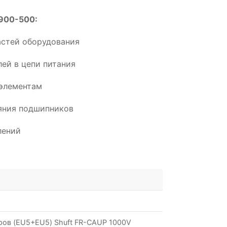
-900-500:
астей оборудования
ей в цепи питания
элементам
ояния подшипников
лений
ров (EU5+EU5) Shuft FR-CAUP 1000V