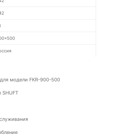
42
42
3
00x500
оссия
 для модели FKR-900-500
я SHUFT
бслуживания
ебление