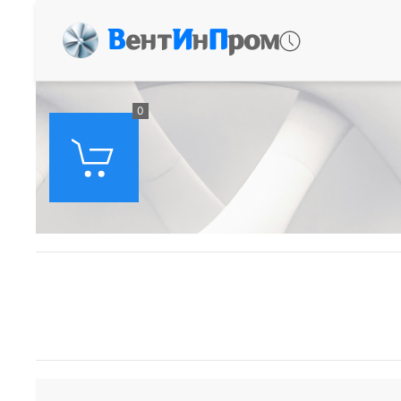
В
ент
И
н
П
ром
0