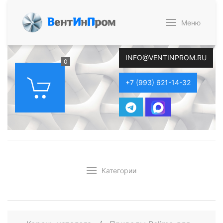
В
ент
И
н
П
ром
Меню
INFO@VENTINPROM.RU
0
+7 (993) 621-14-32
Категории