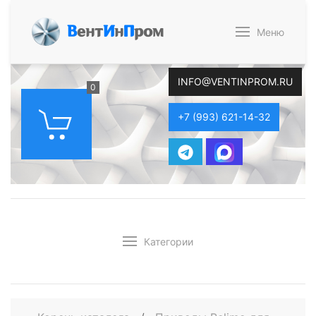
В
ент
И
н
П
ром
Меню
INFO@VENTINPROM.RU
0
+7 (993) 621-14-32
Категории