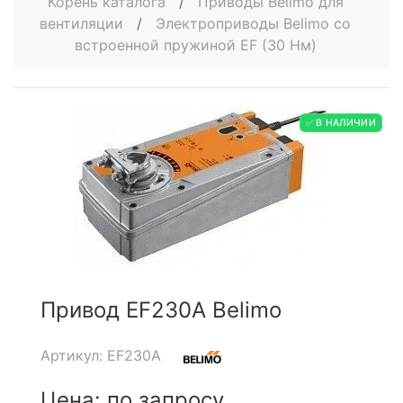
Корень каталога
/
Приводы Belimo для
вентиляции
/
Электроприводы Belimo со
встроенной пружиной EF (30 Нм)
✅ В НАЛИЧИИ
Привод EF230A Belimo
Артикул: EF230A
Цена: по запросу