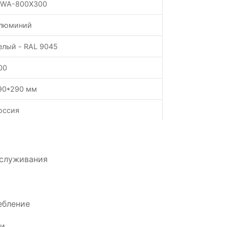
-WA-800X300
люминий
елый - RAL 9045
00
90*290 мм
оссия
бслуживания
ебление
ии