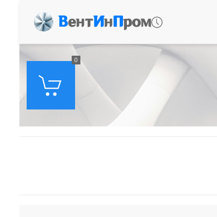
В
ент
И
н
П
ром
0