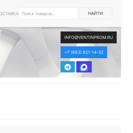
НАЙТИ
ОСТАВКА
INFO@VENTINPROM.RU
+7 (993) 621-14-32