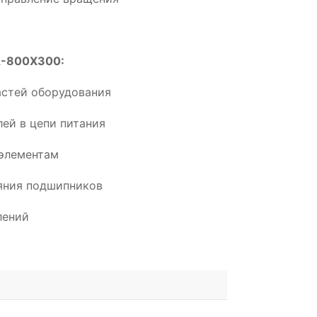
A-800X300:
астей оборудования
ей в цепи питания
элементам
ояния подшипников
лений