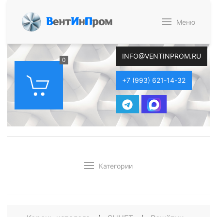
В
ент
И
н
П
ром
Меню
INFO@VENTINPROM.RU
0
+7 (993) 621-14-32
Категории