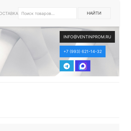
НАЙТИ
ОСТАВКА
INFO@VENTINPROM.RU
+7 (993) 621-14-32