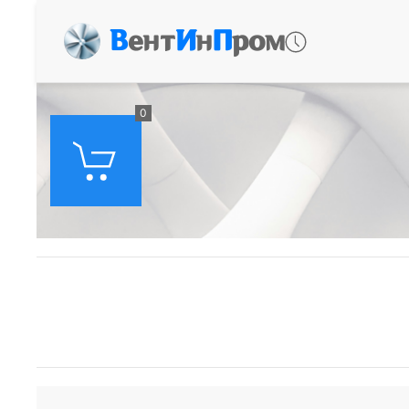
В
ент
И
н
П
ром
0