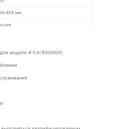
00
56*456 мм
оссия
 для модели 4-CA-600X600
ебление
бслуживания
ии
 выполняться квалифицированным