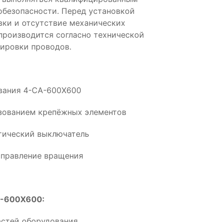
обезопасности. Перед установкой
вки и отсутствие механических
производится согласно технической
ировки проводов.
ования 4-CA-600X600
ьзованием крепёжных элементов
тический выключатель
аправление вращения
A-600X600:
астей оборудования