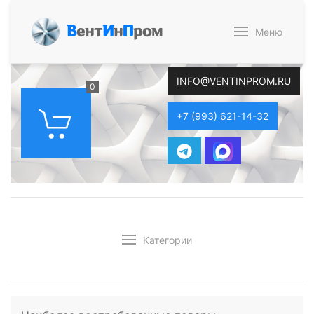
В
ент
И
н
П
ром
Меню
INFO@VENTINPROM.RU
0
+7 (993) 621-14-32
Категории