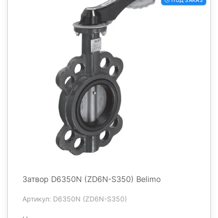
🕒 ПОД ЗАКАЗ
Затвор D6350N (ZD6N-S350) Belimo
Артикул: D6350N (ZD6N-S350)