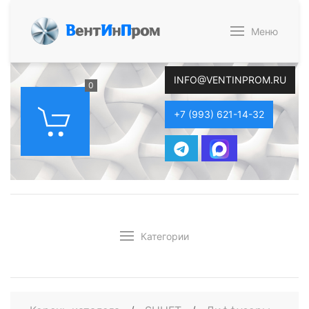
В
ент
И
н
П
ром
Меню
INFO@VENTINPROM.RU
0
+7 (993) 621-14-32
Категории