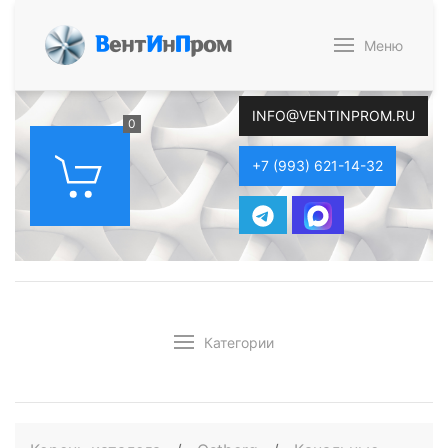
В
ент
И
н
П
ром
Меню
INFO@VENTINPROM.RU
0
+7 (993) 621-14-32
Категории