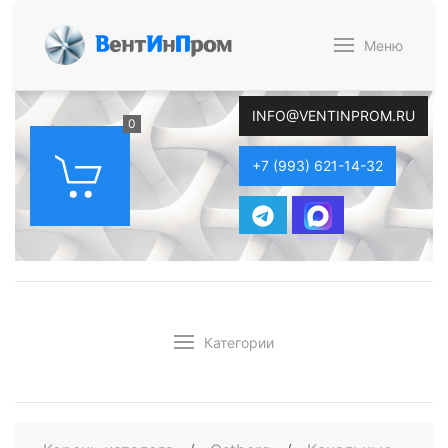
В
ент
И
н
П
ром
Меню
INFO@VENTINPROM.RU
0
+7 (993) 621-14-32
Категории