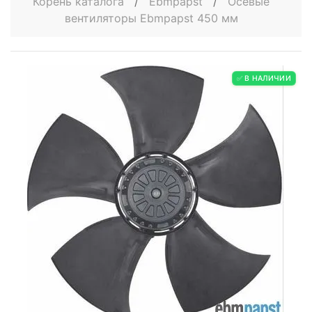
Корень каталога
/
Ebmpapst
/
Осевые
вентиляторы Ebmpapst 450 мм
✅ В НАЛИЧИИ