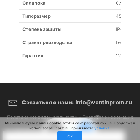
Сила тока
0.98 А
Типоразмер
450 мм
Степень защиты
IP44
Страна производства
Германия
Гарантия
12 месяце
info@ventinprom.ru
Связаться с нами:
Политика конфиденциальности
•
Правовая информация
0
Мы используем файлы cookie
, чтобы сайт работал лучше. Продолжая
использовать сайт, вы принимаете
условия.
© 2026 ВентИнПром. Все права защищены.
OK