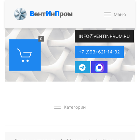
В
ент
И
н
П
ром
Меню
INFO@VENTINPROM.RU
0
+7 (993) 621-14-32
Категории