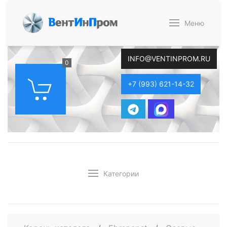
В
ент
И
н
П
ром
Меню
INFO@VENTINPROM.RU
0
+7 (993) 621-14-32
Категории