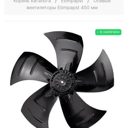
Корень каталога
/
Ebmpapst
/
Осевые
вентиляторы Ebmpapst 450 мм
✅ В НАЛИЧИИ