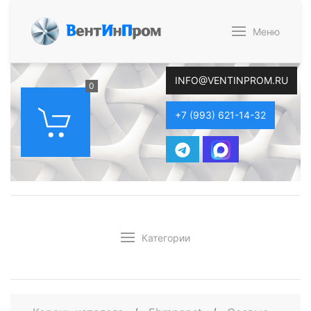
В
ент
И
н
П
ром
Меню
INFO@VENTINPROM.RU
0
+7 (993) 621-14-32
Категории