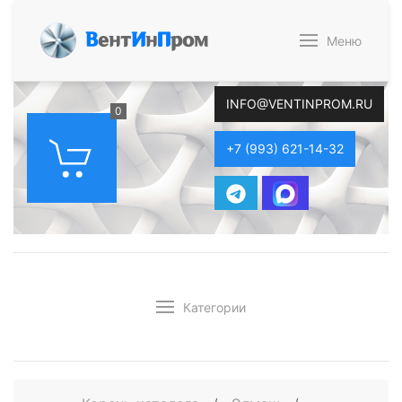
В
ент
И
н
П
ром
Меню
INFO@VENTINPROM.RU
0
+7 (993) 621-14-32
Категории