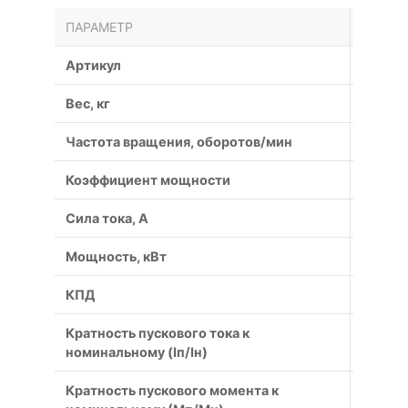
ПАРАМЕТР
ЗНАЧЕ
Артикул
АИС63
Вес, кг
4.8
Частота вращения, оборотов/мин
2720
Коэффициент мощности
0,73
Сила тока, А
1.01
Мощность, кВт
0.37
КПД
68
Кратность пускового тока к
5.5
номинальному (Iп/Iн)
Кратность пускового момента к
2.3