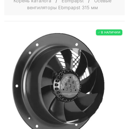
Корень каталога
/
Ebmpapst
/
Осевые
вентиляторы Ebmpapst 315 мм
✅ В НАЛИЧИИ