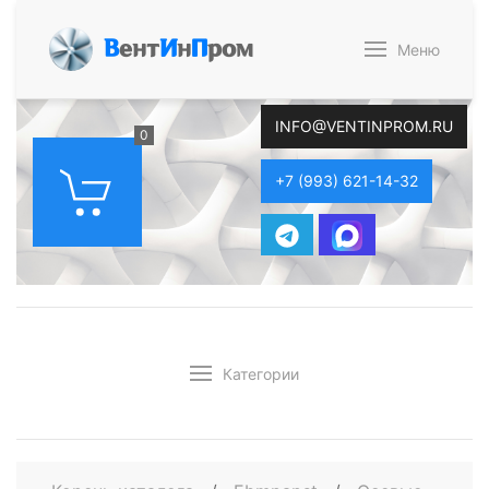
В
ент
И
н
П
ром
Меню
INFO@VENTINPROM.RU
0
+7 (993) 621-14-32
Категории