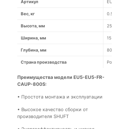
Артикул
EU5-EU5-
Вес, кг
0.5
Высота, мм
250
Ширина, мм
150
Глубина, мм
80
Страна производства
Россия
Преимущества модели EU5-EU5-FR-
CAUP-800S:
• Простота монтажа и эксплуатации
• Высокое качество сборки от
производителя SHUFT