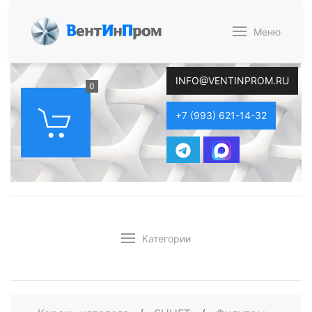
В
ент
И
н
П
ром
Меню
INFO@VENTINPROM.RU
0
+7 (993) 621-14-32
Категории