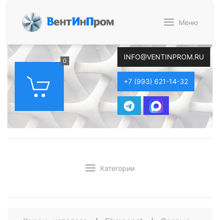
В
ент
И
н
П
ром
Меню
INFO@VENTINPROM.RU
0
+7 (993) 621-14-32
Категории