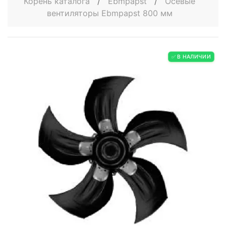
Корень каталога
/
Ebmpapst
/
Осевые
вентиляторы Ebmpapst 800 мм
✅ В НАЛИЧИИ