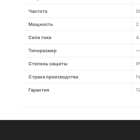
Частота
5
Мощность
2
Сила тока
4
Типоразмер
—
Степень защиты
I
Страна производства
Г
Гарантия
1