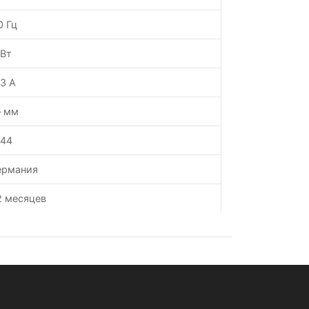
0 Гц
 Вт
.3 А
 мм
P44
ермания
2 месяцев