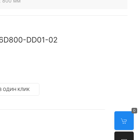
t 800 мм
W6D800-DD01-02
В ОДИН КЛИК
0