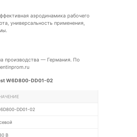
эффективная аэродинамика рабочего
бота, универсальность применения,
мы.
на производства — Германия. По
ntinprom.ru
apst W6D800-DD01-02
НАЧЕНИЕ
6D800-DD01-02
севой
80 В