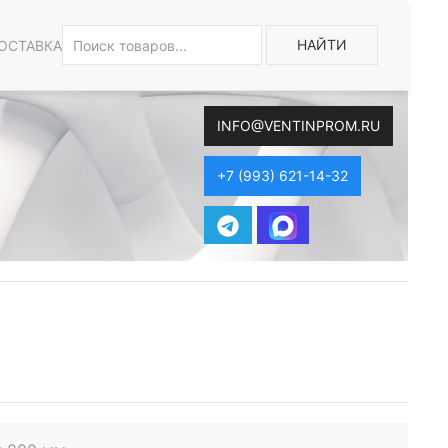
НАЙТИ
ОСТАВКА
INFO@VENTINPROM.RU
+7 (993) 621-14-32