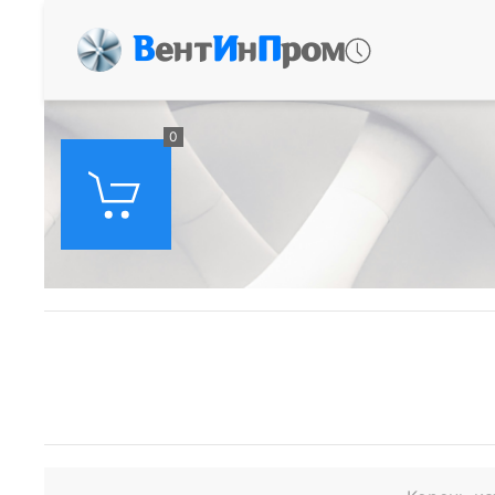
В
ент
И
н
П
ром
0