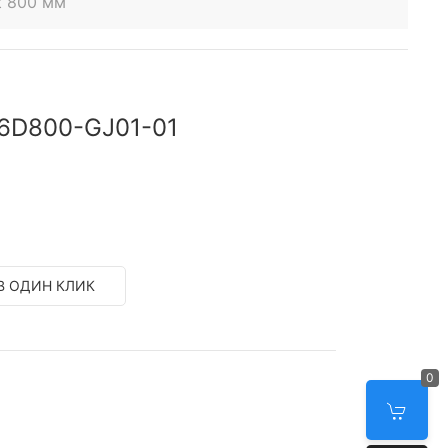
t 800 мм
6D800-GJ01-01
В ОДИН КЛИК
0