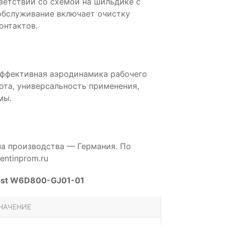
ветствии со схемой на шильдике с
обслуживание включает очистку
онтактов.
эффективная аэродинамика рабочего
бота, универсальность применения,
мы.
на производства — Германия. По
ntinprom.ru
pst W6D800-GJ01-01
НАЧЕНИЕ