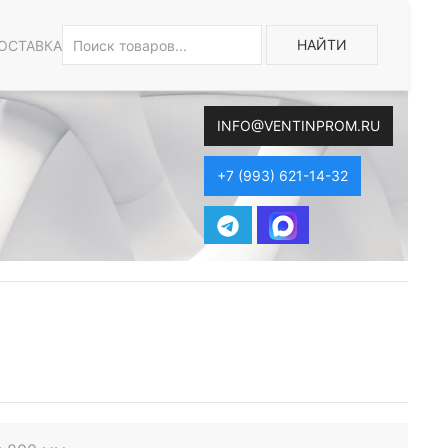
НАЙТИ
ОСТАВКА
INFO@VENTINPROM.RU
+7 (993) 621-14-32