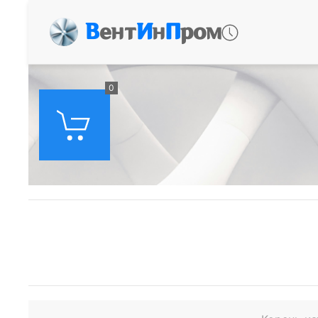
В
ент
И
н
П
ром
0