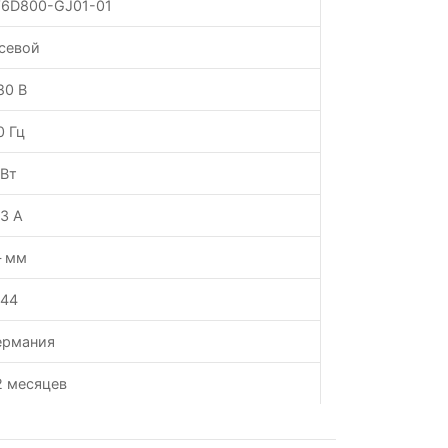
6D800-GJ01-01
севой
80 В
0 Гц
 Вт
.3 А
 мм
P44
ермания
2 месяцев