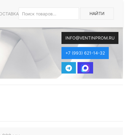
НАЙТИ
ОСТАВКА
INFO@VENTINPROM.RU
+7 (993) 621-14-32