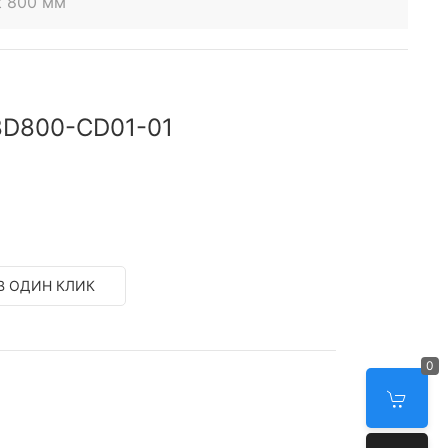
t 800 мм
8D800-CD01-01
В ОДИН КЛИК
0