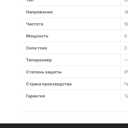
Напряжение
3
Частота
5
Мощность
0
Сила тока
2
Типоразмер
—
Степень защиты
I
Страна производства
Г
Гарантия
1