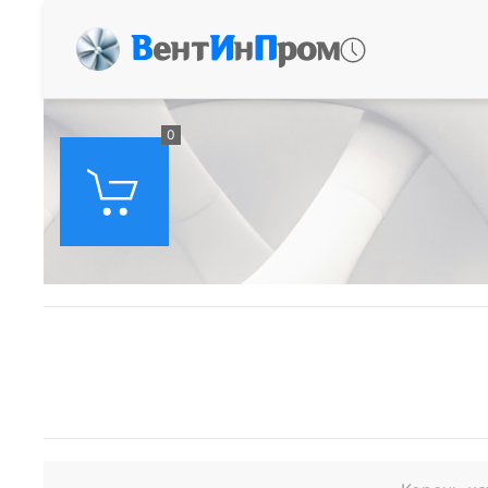
В
ент
И
н
П
ром
0