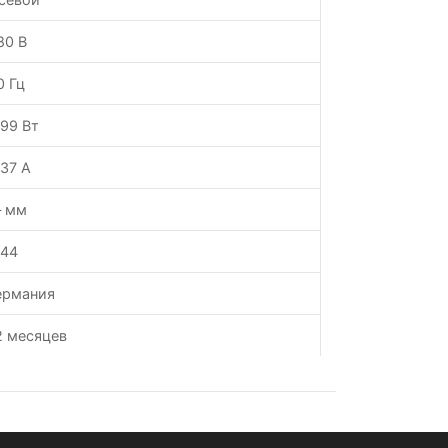
80 В
0 Гц
.99 Вт
.37 А
 мм
P44
ермания
2 месяцев