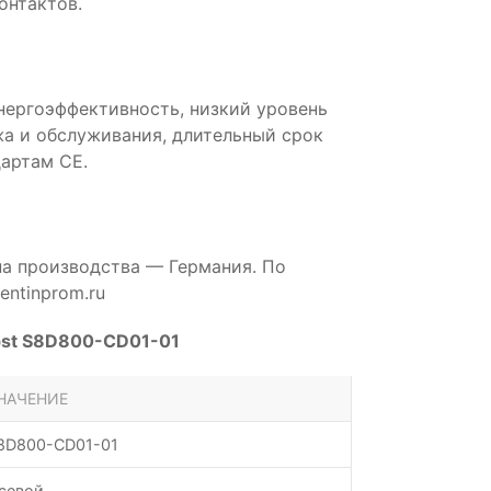
онтактов.
нергоэффективность, низкий уровень
а и обслуживания, длительный срок
артам CE.
на производства — Германия. По
ntinprom.ru
pst S8D800-CD01-01
НАЧЕНИЕ
8D800-CD01-01
севой