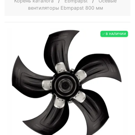
Корень каталога
/
Ebmpapst
/
Осевые
вентиляторы Ebmpapst 800 мм
✅ В НАЛИЧИИ