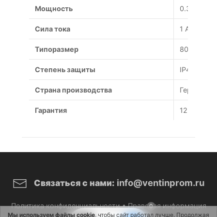
Мощность
0.36 Вт
Сила тока
1 А
Типоразмер
800 мм
Степень защиты
IP44
Страна производства
Германия
Гарантия
12 месяце
info@ventinprom.ru
Связаться с нами:
Политика конфиденциальности
•
Правовая информация
0
Мы используем файлы cookie
, чтобы сайт работал лучше. Продолжая