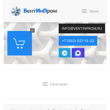
В
ент
И
н
П
ром
Меню
INFO@VENTINPROM.RU
0
+7 (993) 621-14-32
Категории