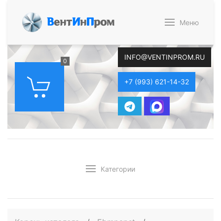
В
ент
И
н
П
ром
Меню
INFO@VENTINPROM.RU
0
+7 (993) 621-14-32
Категории