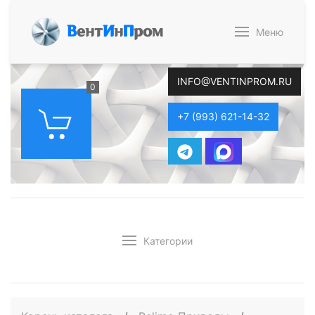
В
ент
И
н
П
ром
Меню
INFO@VENTINPROM.RU
0
+7 (993) 621-14-32
Категории