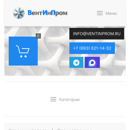
В
ент
И
н
П
ром
Меню
INFO@VENTINPROM.RU
0
+7 (993) 621-14-32
Категории