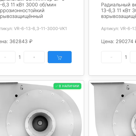
-6,3 11 кВт 3000 об/мин
Радиальный ве
оррозионностойкий
13-6,3 11 кВт 
зрывозащищённый
взрывозащищ
тикул: VR-6-13-6,3-11-3000-VK1
Артикул: VR-6-1
ена: 362843 ₽
Цена: 290274 
1
1
✅ В НАЛИЧИИ