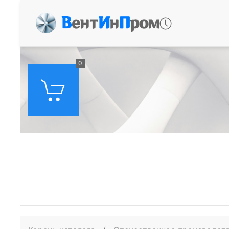
В
ент
И
н
П
ром
0