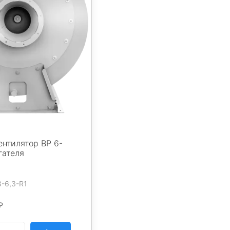
нтилятор ВР 6-
гателя
3-6,3-R1
₽