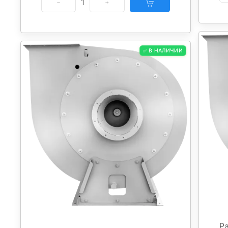
1
✅ В НАЛИЧИИ
Р