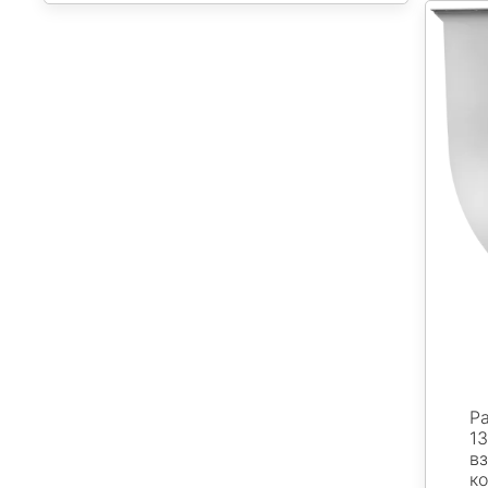
Р
13
в
к