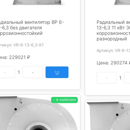
адиальный вентилятор ВР 6-
Радиальный ве
-6,3 без двигателя
13-6,3 11 кВт 
оррозионностойкий
коррозионнос
разнородный
тикул: VR-6-13-6,3-K1
Артикул: VR-6-1
ена: 229021 ₽
Цена: 290274 
1
1
✅ В НАЛИЧИИ