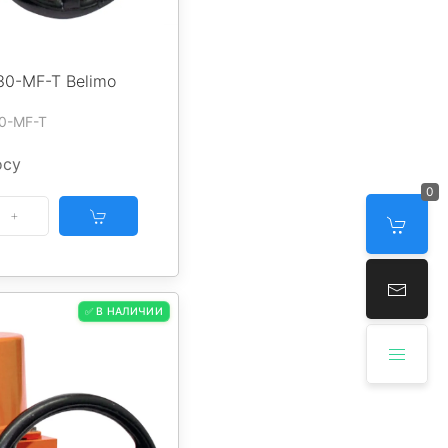
30-MF-T Belimo
30-MF-T
осу
0
✅ В НАЛИЧИИ