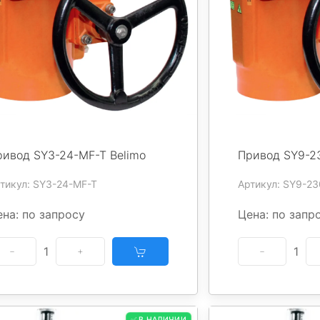
ривод SY3-24-MF-T Belimo
Привод SY9-2
тикул: SY3-24-MF-T
Артикул: SY9-2
на: по запросу
Цена: по запр
1
1
✅ В НАЛИЧИИ