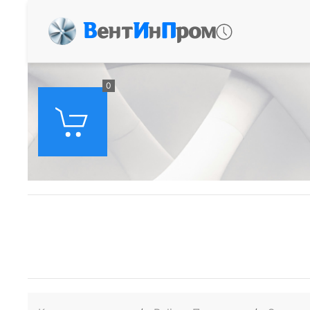
В
ент
И
н
П
ром
0