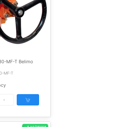
30-MF-T Belimo
30-MF-T
осу
✅ В НАЛИЧИИ