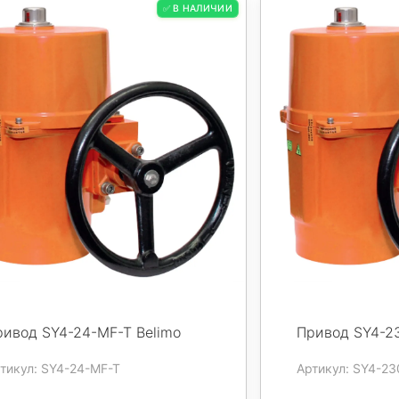
✅ В НАЛИЧИИ
ривод SY4-24-MF-T Belimo
Привод SY4-23
тикул: SY4-24-MF-T
Артикул: SY4-23