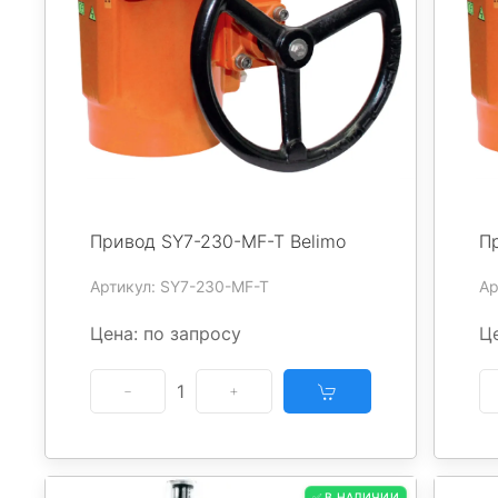
Привод SY7-230-MF-T Belimo
П
Артикул: SY7-230-MF-T
Ар
Цена: по запросу
Це
1
✅ В НАЛИЧИИ