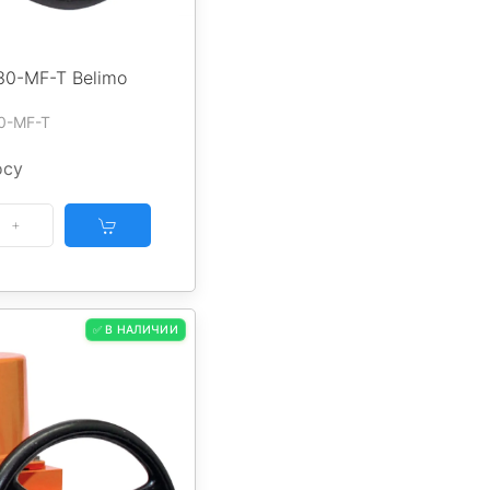
30-MF-T Belimo
0-MF-T
осу
✅ В НАЛИЧИИ