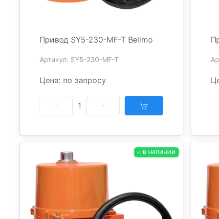
Привод SY5-230-MF-T Belimo
П
Артикул: SY5-230-MF-T
Ар
Цена: по запросу
Це
1
✅ В НАЛИЧИИ