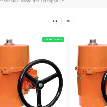
оприводы Belimo для затворов SY
✅ В НАЛИЧИИ