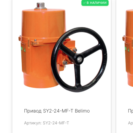
✅ В НАЛИЧИИ
Привод SY2-24-MF-T Belimo
П
Артикул: SY2-24-MF-T
Ар