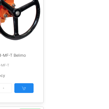
-MF-T Belimo
-MF-T
осу