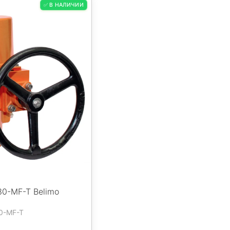
✅ В НАЛИЧИИ
0-MF-T Belimo
0-MF-T