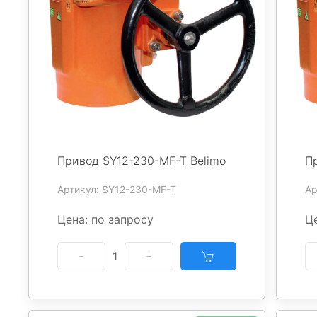
Привод SY12-230-MF-T Belimo
П
Артикул: SY12-230-MF-T
Ар
Цена: по запросу
Це
1