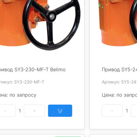
ривод SY3-230-MF-T Belimo
Привод SY5-24
тикул: SY3-230-MF-T
Артикул: SY5-24
на: по запросу
Цена: по запр
1
1