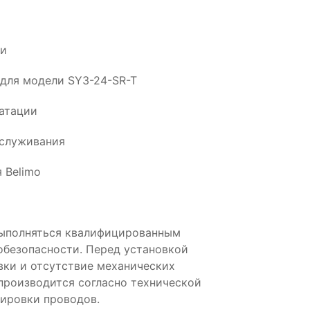
ии
для модели SY3-24-SR-T
атации
бслуживания
 Belimo
выполняться квалифицированным
обезопасности. Перед установкой
вки и отсутствие механических
производится согласно технической
ировки проводов.