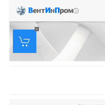
В
ент
И
н
П
ром
0