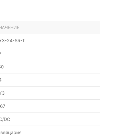
НАЧЕНИЕ
Y3-24-SR-T
2
50
4
Y3
P67
C/DC
вейцария