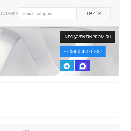
НАЙТИ
ОСТАВКА
INFO@VENTINPROM.RU
+7 (993) 621-14-32