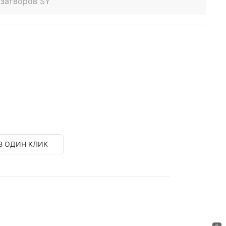
 затворов SY
В ОДИН КЛИК