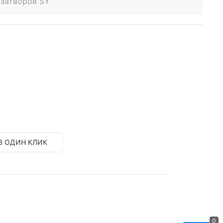
 затворов SY
В ОДИН КЛИК
0