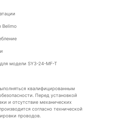
атации
 Belimo
ебление
ии
 для модели SY3-24-MF-T
выполняться квалифицированным
обезопасности. Перед установкой
вки и отсутствие механических
производится согласно технической
ировки проводов.