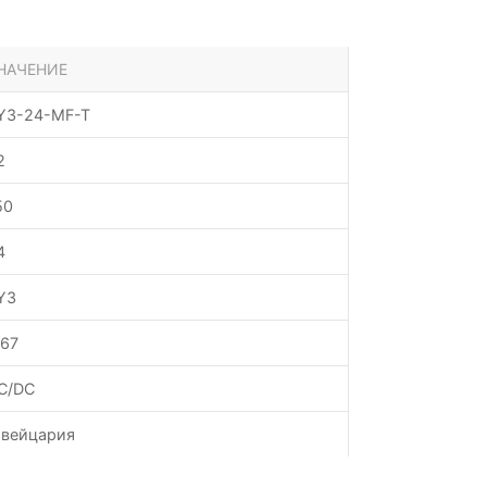
НАЧЕНИЕ
Y3-24-MF-T
2
50
4
Y3
P67
C/DC
вейцария