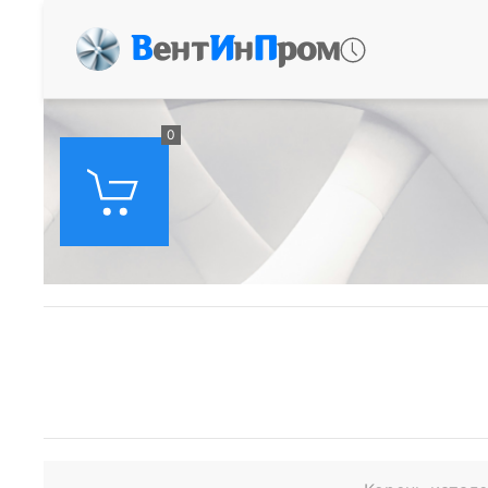
В
ент
И
н
П
ром
0