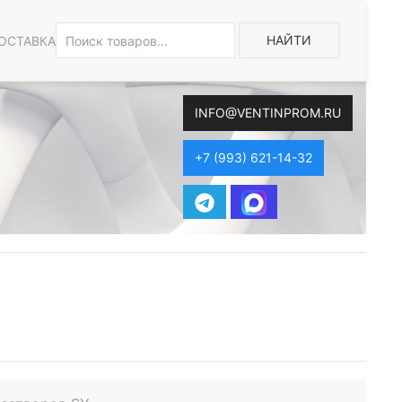
НАЙТИ
ОСТАВКА
INFO@VENTINPROM.RU
+7 (993) 621-14-32