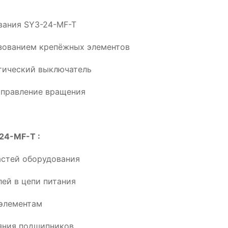
ования SY3-24-MF-T
ьзованием крепёжных элементов
тический выключатель
аправление вращения
24-MF-T :
астей оборудования
ей в цепи питания
элементам
ояния подшипников