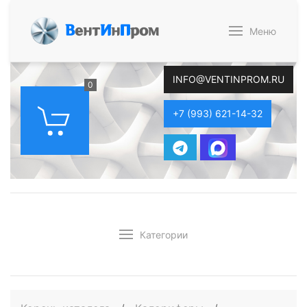
В
ент
И
н
П
ром
Меню
INFO@VENTINPROM.RU
0
+7 (993) 621-14-32
Категории