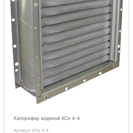
Калорифер водяной КСк 4-4
Артикул: КСк 4-4