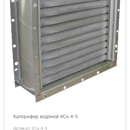
Калорифер водяной КСк 4-5
Артикул: КСк 4-5