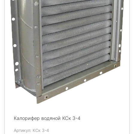
Калорифер водяной КСк 3-4
Артикул: КСк 3-4