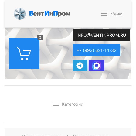
В
ент
И
н
П
ром
Меню
INFO@VENTINPROM.RU
0
+7 (993) 621-14-32
Категории