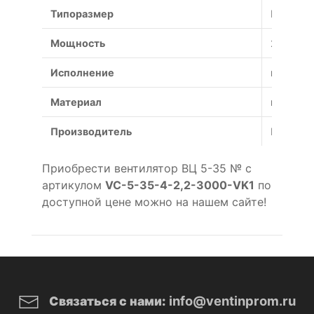
Типоразмер
№
Мощность
2.2 кВт
Исполнение
взрывоз
Материал
коррози
Производитель
Россия
Приобрести вентилятор ВЦ 5-35 № с
артикулом
VC-5-35-4-2,2-3000-VK1
по
доступной цене можно на нашем сайте!
info@ventinprom.ru
Связаться с нами: