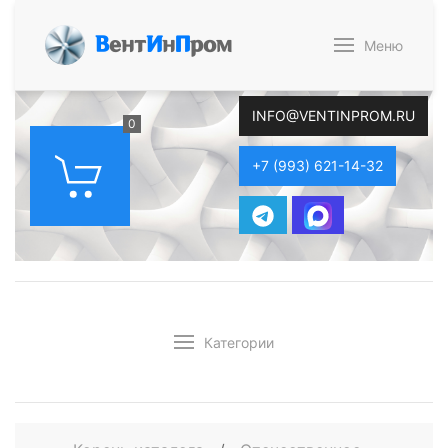
В
ент
И
н
П
ром
Меню
INFO@VENTINPROM.RU
0
+7 (993) 621-14-32
Категории