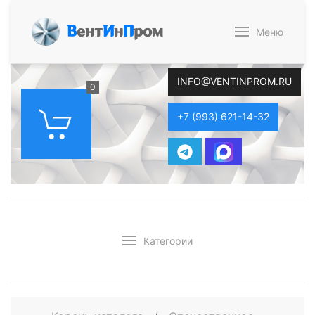
В
ент
И
н
П
ром
Меню
INFO@VENTINPROM.RU
0
+7 (993) 621-14-32
Категории