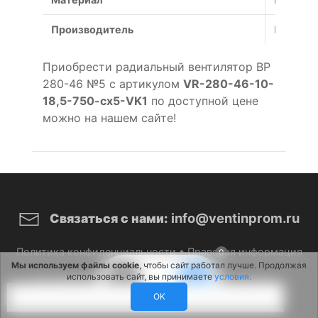
Производитель
Россия
Приобрести радиальный вентилятор ВР
280-46 №5 с артикулом
VR-280-46-10-
18,5-750-cx5-VK1
по доступной цене
можно на нашем сайте!
info@ventinprom.ru
Связаться с нами:
Политика конфиденциальности
•
Правовая информация
0
Мы используем файлы cookie
, чтобы сайт работал лучше. Продолжая
использовать сайт, вы принимаете
условия.
© 2026 ВентИнПром. Все права защищены.
OK