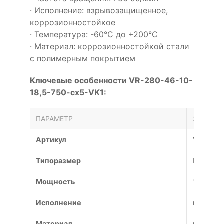
· Исполнение: взрывозащищенное,
коррозионностойкое
· Температура: -60°С до +200°С
· Материал: коррозионностойкой стали
с полимерным покрытием
Ключевые особенности VR-280-46-10-
18,5-750-cx5-VK1:
ПАРАМЕТР
ЗНАЧЕН
Артикул
VR-280-
Типоразмер
№5
Мощность
18.5 кВт
Исполнение
взрывоз
Материал
коррози