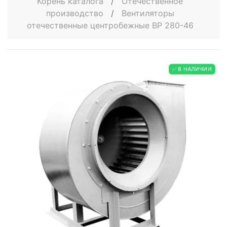
Корень каталога
/
Отечественное
производство
/
Вентиляторы
отечественные центробежные ВР 280-46
✅ В НАЛИЧИИ