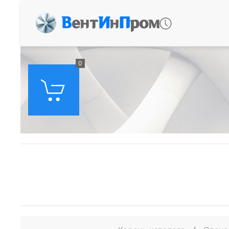
В
ент
И
н
П
ром
0