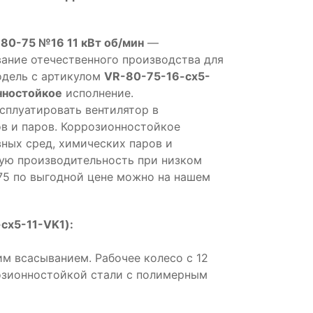
 80-75 №16 11 кВт об/мин
—
ние отечественного производства для
одель с артикулом
VR-80-75-16-cx5-
нностойкое
исполнение.
сплуатировать вентилятор в
в и паров. Коррозионностойкое
вных сред, химических паров и
ую производительность при низком
75 по выгодной цене можно на нашем
cx5-11-VK1):
м всасыванием. Рабочее колесо с 12
розионностойкой стали с полимерным