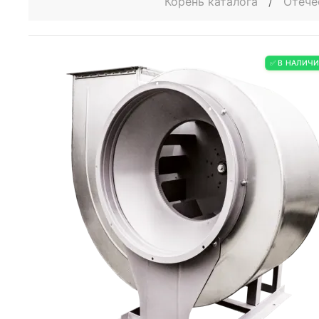
Корень каталога
/
Отече
✅ В НАЛИЧ