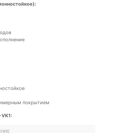
онностойкое):
водов
сполнение
нностойкое
олимерным покрытием
-VK1:
ЕНИЕ