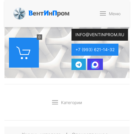
В
ент
И
н
П
ром
Меню
INFO@VENTINPROM.RU
0
+7 (993) 621-14-32
Категории