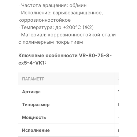
· Частота вращения: об/мин
· Исполнение: взрывозащищенное,
коррозионностойкое
· Температура: до +200°С (Ж2)
· Материал: коррозионностойкой стали
с полимерным покрытием
Ключевые особенности VR-80-75-8-
cx5-4-VK1:
ПАРАМЕТР
ЗНАЧЕН
Артикул
VR-80-7
Типоразмер
№8
Мощность
4 кВт
Исполнение
взрывоз