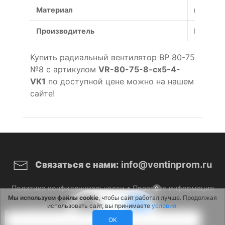
Материал
коррози
Производитель
Россия
Купить радиальный вентилятор ВР 80-75
№8 с артикулом
VR-80-75-8-cx5-4-
VK1
по доступной цене можно на нашем
сайте!
info@ventinprom.ru
Связаться с нами:
Политика конфиденциальности
•
Правовая информация
0
Мы используем файлы cookie
, чтобы сайт работал лучше. Продолжая
использовать сайт, вы принимаете
условия.
© 2026 ВентИнПром. Все права защищены.
OK