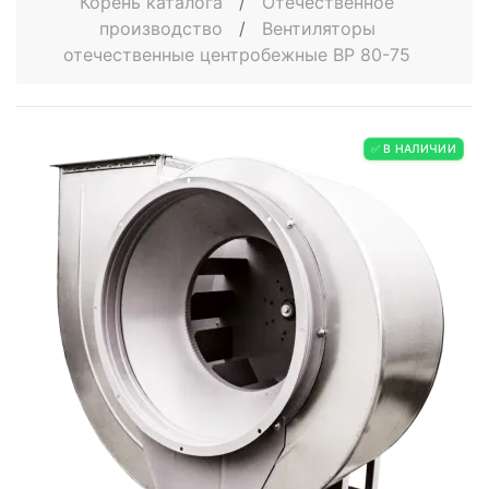
Корень каталога
/
Отечественное
производство
/
Вентиляторы
отечественные центробежные ВР 80-75
✅ В НАЛИЧИИ