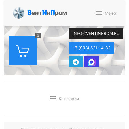
В
ент
И
н
П
ром
Меню
INFO@VENTINPROM.RU
0
+7 (993) 621-14-32
Категории