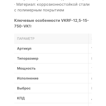
· Материал: коррозионностойкой стали
с полимерным покрытием
Ключевые особенности VKRF-12,5-15-
750-VK1:
ПАРАМЕТР
ЗНАЧЕН
Артикул
VKRF-12
Типоразмер
№
Мощность
15 кВт
Исполнение
взрывоз
Выброс
Вертика
КПД
До 75%