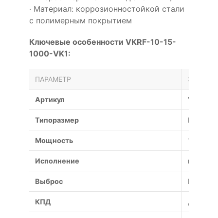
· Материал: коррозионностойкой стали
с полимерным покрытием
Ключевые особенности VKRF-10-15-
1000-VK1:
ПАРАМЕТР
ЗНАЧЕН
Артикул
VKRF-10
Типоразмер
№
Мощность
15 кВт
Исполнение
взрывоз
Выброс
Вертика
КПД
До 75%