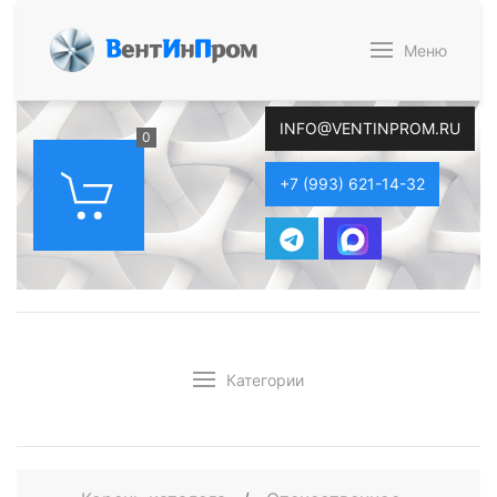
В
ент
И
н
П
ром
Меню
INFO@VENTINPROM.RU
0
+7 (993) 621-14-32
Категории