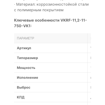
· Материал: коррозионностойкой стали
с полимерным покрытием
Ключевые особенности VKRF-11,2-11-
750-VK1:
ПАРАМЕТР
ЗНАЧЕН
Артикул
VKRF-11,
Типоразмер
№
Мощность
11 кВт
Исполнение
взрывоз
Выброс
Вертика
КПД
До 75%