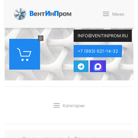
В
ент
И
н
П
ром
Меню
INFO@VENTINPROM.RU
0
+7 (993) 621-14-32
Категории