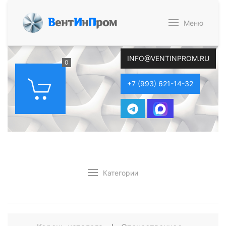
В
ент
И
н
П
ром
Меню
INFO@VENTINPROM.RU
0
+7 (993) 621-14-32
Категории