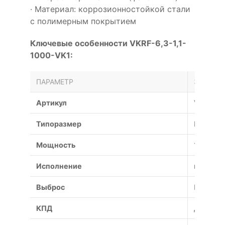
· Материал: коррозионностойкой стали
с полимерным покрытием
Ключевые особенности VKRF-6,3-1,1-
1000-VK1:
ПАРАМЕТР
ЗНАЧЕН
Артикул
VKRF-6,3
Типоразмер
№
Мощность
1.1 кВт
Исполнение
взрывоз
Выброс
Вертика
КПД
До 75%