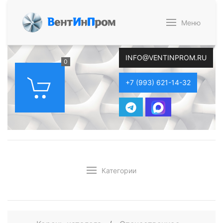
В
ент
И
н
П
ром
Меню
INFO@VENTINPROM.RU
0
+7 (993) 621-14-32
Категории