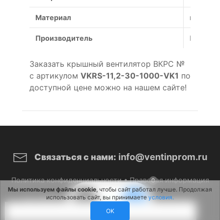
Материал
коррози
Производитель
Россия
Заказать крышный вентилятор ВКРС №
с артикулом
VKRS-11,2-30-1000-VK1
по
доступной цене можно на нашем сайте!
info@ventinprom.ru
Связаться с нами:
Политика конфиденциальности
•
Правовая информация
0
Мы используем файлы cookie
, чтобы сайт работал лучше. Продолжая
использовать сайт, вы принимаете
условия.
© 2026 ВентИнПром. Все права защищены.
OK