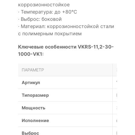
коррозионностойкое
· Температура: до +80°С
· Выброс: боковой
· Материал: коррозионностойкой стали
с полимерным покрытием
Ключевые особенности VKRS-11,2-30-
1000-VK1:
ПАРАМЕТР
ЗНАЧЕН
Артикул
VKRS-11
Типоразмер
№
Мощность
30 кВт
Исполнение
взрывоз
Выброс
Боковой