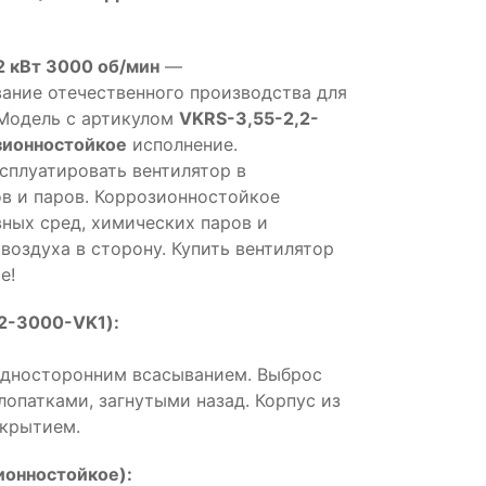
2 кВт 3000 об/мин
—
ние отечественного производства для
Модель с артикулом
VKRS-3,55-2,2-
зионностойкое
исполнение.
сплуатировать вентилятор в
в и паров. Коррозионностойкое
вных сред, химических паров и
воздуха в сторону. Купить вентилятор
е!
2-3000-VK1):
односторонним всасыванием. Выброс
 лопатками, загнутыми назад. Корпус из
окрытием.
онностойкое):