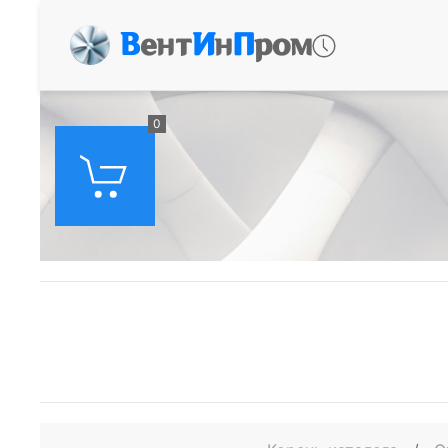
В
ент
И
н
П
ром
0