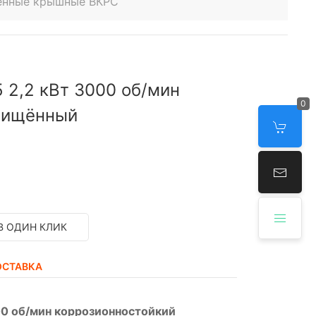
енные крышные ВКРС
 2,2 кВт 3000 об/мин
0
щищённый
В ОДИН КЛИК
ОСТАВКА
0 об/мин коррозионностойкий