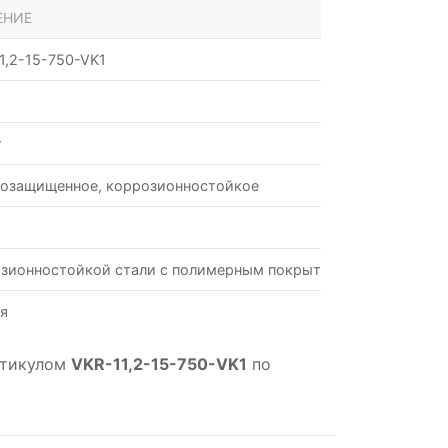
ЕНИЕ
1,2-15-750-VK1
т
озащищенное, коррозионностойкое
зионностойкой стали с полимерным покрытием
я
ртикулом
VKR-11,2-15-750-VK1
по