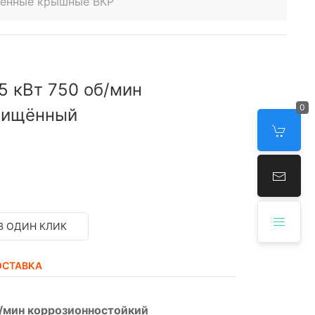
венные крышные ВКР
5 кВт 750 об/мин
0
щищённый
В ОДИН КЛИК
ОСТАВКА
б/мин коррозионностойкий