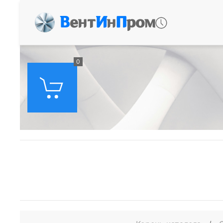
В
ент
И
н
П
ром
0