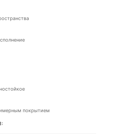
ространства
сполнение
нностойкое
олимерным покрытием
1: