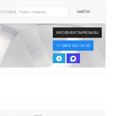
НАЙТИ
ОСТАВКА
INFO@VENTINPROM.RU
+7 (993) 621-14-32