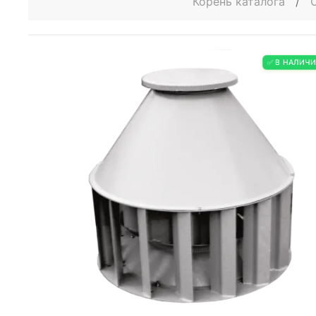
Корень каталога
/
✅ В НАЛИЧ