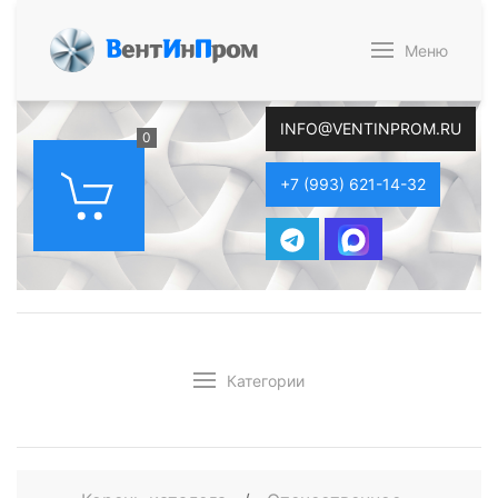
В
ент
И
н
П
ром
Меню
INFO@VENTINPROM.RU
0
+7 (993) 621-14-32
Категории