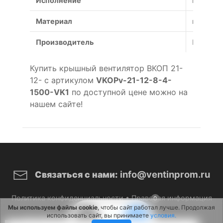
Исполнение
взрывоз
Материал
коррози
Производитель
Россия
Купить крышный вентилятор ВКОП 21-
12- с артикулом
VKOPv-21-12-8-4-
1500-VK1
по доступной цене можно на
нашем сайте!
info@ventinprom.ru
Связаться с нами:
Политика конфиденциальности
•
Правовая информация
0
Мы используем файлы cookie
, чтобы сайт работал лучше. Продолжая
использовать сайт, вы принимаете
условия.
© 2026 ВентИнПром. Все права защищены.