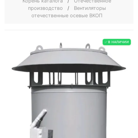
Корень каталога
/
Отечественное
производство
/
Вентиляторы
отечественные осевые ВКОП
✅ В НАЛИЧИИ