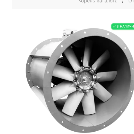
Корень каталога
/
От
✅ В НАЛИЧ