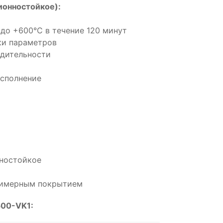
онностойкое):
до +600°С в течение 120 минут
ки параметров
одительности
сполнение
нностойкое
олимерным покрытием
500-VK1: