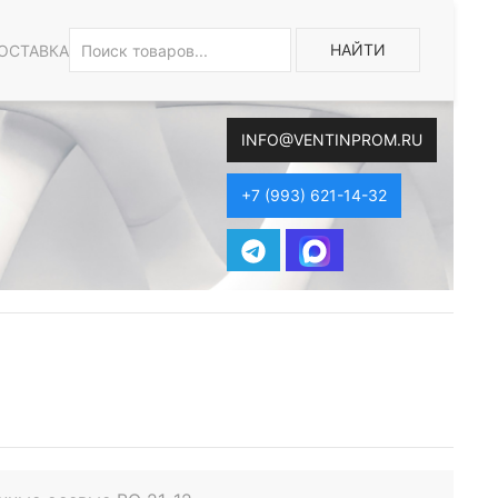
НАЙТИ
ОСТАВКА
INFO@VENTINPROM.RU
+7 (993) 621-14-32