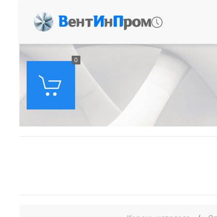
В
ент
И
н
П
ром
0