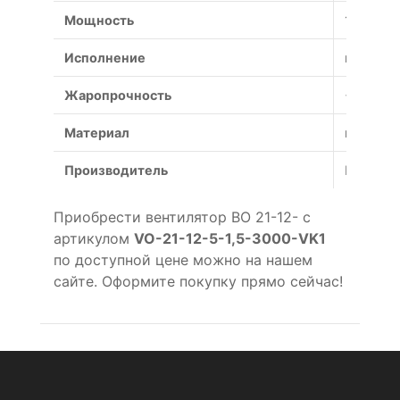
Мощность
1.5 кВт
Исполнение
взрывоз
Жаропрочность
+600°С (
Материал
коррози
Производитель
Россия
Приобрести вентилятор ВО 21-12- с
артикулом
VO-21-12-5-1,5-3000-VK1
по доступной цене можно на нашем
сайте. Оформите покупку прямо сейчас!