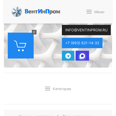
В
ент
И
н
П
ром
Меню
INFO@VENTINPROM.RU
0
+7 (993) 621-14-32
Категории