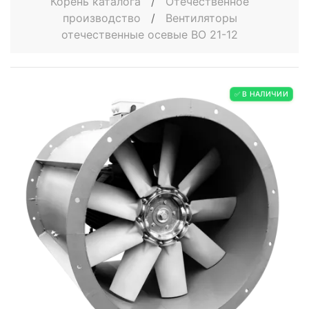
Корень каталога
/
Отечественное
производство
/
Вентиляторы
отечественные осевые ВО 21-12
✅ В НАЛИЧИИ